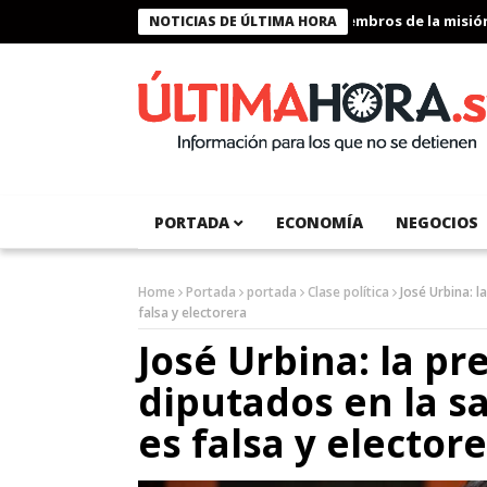
Presidente Bukele condecora a miembros de la misión hum
NOTICIAS DE ÚLTIMA HORA
PORTADA
ECONOMÍA
NEGOCIOS
Home
Portada
portada
Clase política
José Urbina: l
falsa y electorera
José Urbina: la pr
diputados en la s
es falsa y elector