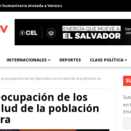
anitaria enviada a Venezuela
Aeropuerto Internacional del Pací
INTERNACIONALES
DEPORTES
CLASE POLÍTICA
a preocupación de los diputados en la salud de la población es
S
eocupación de los
Sus
alud de la población
en 
Ema
era