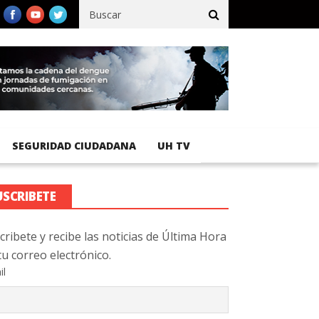
fico registra 92 % de avance en obras de terracería
Aeropuerto I
SEGURIDAD CIUDADANA
UH TV
USCRIBETE
cribete y recibe las noticias de Última Hora
tu correo electrónico.
il