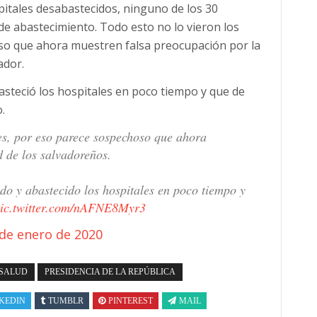
pitales desabastecidos, ninguno de los 30
 de abastecimiento. Todo esto no lo vieron los
so que ahora muestren falsa preocupación por la
ador.
asteció los hospitales en poco tiempo y que de
.
tes, por eso parece sospechoso que ahora
d de los salvadoreños.
o y abastecido los hospitales en poco tiempo y
ic.twitter.com/nAFNE8Myr3
 de enero de 2020
 SALUD
PRESIDENCIA DE LA REPÚBLICA
KEDIN
TUMBLR
PINTEREST
MAIL