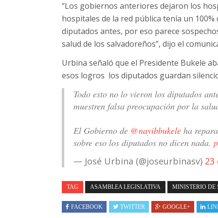
“Los gobiernos anteriores dejaron los hos
hospitales de la red pública tenía un 100%
diputados antes, por eso parece sospecho
salud de los salvadoreños”, dijo el comunic
Urbina señaló que el Presidente Bukele ab
esos logros los diputados guardan silencio
Todo esto no lo vieron los diputados an
muestren falsa preocupación por la salu
El Gobierno de
@nayibbukele
ha reparad
sobre eso los diputados no dicen nada.
p
— José Urbina (@joseurbinasv)
23
TAG
ASAMBLEA LEGISLATIVA
MINISTERIO DE
FACEBOOK
TWITTER
GOOGLE+
LIN