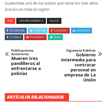
Guatemala uno de los países que tiene los más altos
precios en toda la región.
TAG
CENTROAMÉRICA
SALUD
FACEBOOK
TWITTER
GOOGLE+
LINKEDIN
TUMBLR
PINTEREST
MAIL
Publicaciones
Siguiente Publicar
Anteriores
Gobierno
Mueren tres
intermedia para
pandilleros al
contratar
enfrentarse a
personal en
policías
empresa de La
Unión
ARTÍCULOS RELACIONADOS