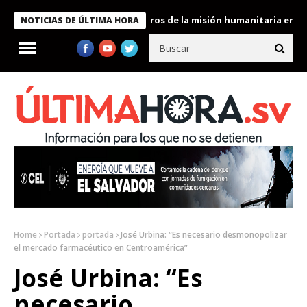
e Bukele condecora a miembros de la misión humanitaria enviada 
NOTICIAS DE ÚLTIMA HORA
Home
Portada
portada
José Urbina: “Es necesario desmonopolizar
el mercado farmacéutico en Centroamérica”
José Urbina: “Es
necesario