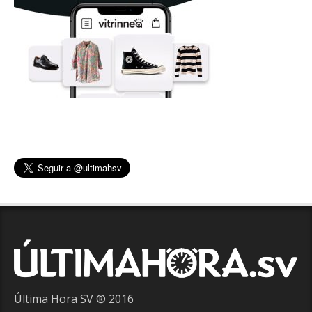
Última Hora SV ® 2016