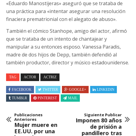
«Eduardo Manostijeras» aseguró que se trataba de
una práctica para «intentar asegurar una resolución
finaciera prematrionial con el alegato de abuso».
También el cómico Stanhope, amigo del actor, afirmó
que se trataba de un intento de chantajear y
manipular a su entonces esposo. Vanessa Paradis,
madre de dos hijos de Depp, también defendió al
también productor, director y músico estadounidense.
TAG
ACTOR
ACTRIZ
FACEBOOK
TWITTER
GOOGLE+
LINKEDIN
TUMBLR
PINTEREST
MAIL
Publicaciones
Siguiente Publicar
Anteriores
Imponen 80 años
Mujer muere en
de prisión a
EE.UU. por una
pandillero tras