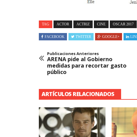
TAG
ACTOR
ACTRIZ
CINE
OSCAR 2017
FACEBOOK
TWITTER
GOOGLE+
LIN
Publicaciones Anteriores
ARENA pide al Gobierno
medidas para recortar gasto
público
ARTÍCULOS RELACIONADOS