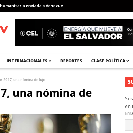
taria enviada a Venezuela
Aeropuerto Internacional del Pacífic
INTERNACIONALES
DEPORTES
CLASE POLÍTICA
r 2017, una nómina de lujo
S
17, una nómina de
Sus
en 
Ema