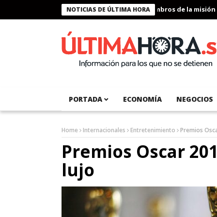
Presidente Bukele condecora a miembros de la misión humani
NOTICIAS DE ÚLTIMA HORA
PORTADA
ECONOMÍA
NEGOCIOS
Home
Internacionales
Entretenimiento
Premios Osca
Premios Oscar 20
lujo