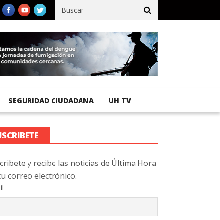
o registra 92 % de avance en obras de terracería
Aeropuerto Inte
SEGURIDAD CIUDADANA
UH TV
USCRIBETE
cribete y recibe las noticias de Última Hora
tu correo electrónico.
il