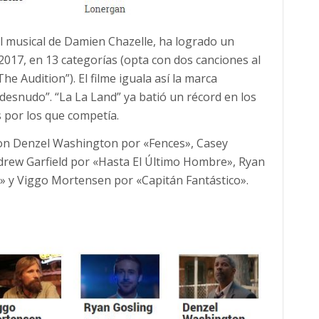
, el musical de Damien Chazelle, ha logrado un
017, en 13 categorías (opta con dos canciones al
he Audition”). El filme iguala así la marca
l desnudo”. “La La Land” ya batió un récord en los
s por los que competía.
on Denzel Washington por «Fences», Casey
drew Garfield por «Hasta El Último Hombre», Ryan
» y Viggo Mortensen por «Capitán Fantástico».