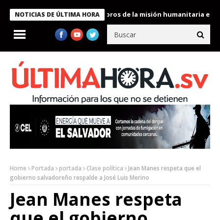
te Bukele condecora a miembros de la misión humanitaria enviada 
NOTICIAS DE ÚLTIMA HORA
Home
Portada
portada
Clase política
Jean Manes respeta que el
gobierno salvadoreño respalde a José Luis Merino
Jean Manes respeta
que el gobierno