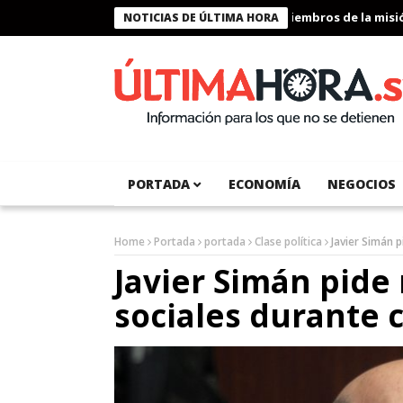
Presidente Bukele condecora a miembros de la misión h
NOTICIAS DE ÚLTIMA HORA
PORTADA
ECONOMÍA
NEGOCIOS
Home
Portada
portada
Clase política
Javier Simán 
Javier Simán pide
sociales durante