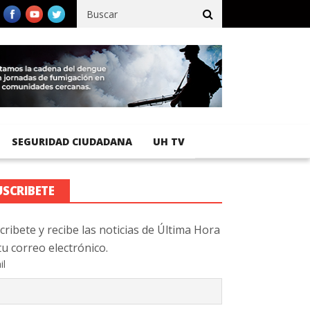
cífico registra 92 % de avance en obras de terracería
Aeropuerto
SEGURIDAD CIUDADANA
UH TV
USCRIBETE
cribete y recibe las noticias de Última Hora
tu correo electrónico.
il