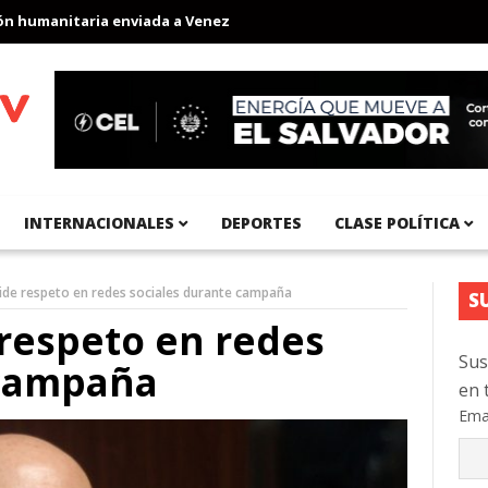
umanitaria enviada a Venezuela
Aeropuerto Internacional del Pa
INTERNACIONALES
DEPORTES
CLASE POLÍTICA
pide respeto en redes sociales durante campaña
S
 respeto en redes
Sus
 campaña
en 
Ema