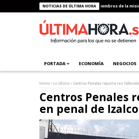
Presidente Bukele condecora a miembros de la misión h
NOTICIAS DE ÚLTIMA HORA
PORTADA
ECONOMÍA
NEGOCIOS
Home
Lo último
Centros Penales reporta reo fallecido
Centros Penales r
en penal de Izalco