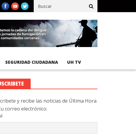
cífico registra 92 % de avance en obras de terracería
Aeropuerto
SEGURIDAD CIUDADANA
UH TV
USCRIBETE
cribete y recibe las noticias de Última Hora
tu correo electrónico.
il