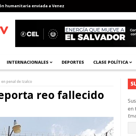
umanitaria enviada a Venezuela
Aeropuerto Internacional del Pa
INTERNACIONALES
DEPORTES
CLASE POLÍTICA
 en penal de Izalco
S
eporta reo fallecido
Sus
en 
Ema