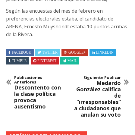
Según las encuestas del mes de febrero en
preferencias electorales estaba, el candidato de
ARENA, Ernesto Muyshondt estaba 10 puntos arribas
de la Rivera.
FACEBOOK
TWITTER
GOOGLE+
LINKEDIN
TUMBLR
PINTEREST
MAIL
Publicaciones
Siguiente Publicar
Anteriores
Medardo
Descontento con
González califica
la clase política
de
provoca
“irresponsables“
ausentismo
a ciudadanos que
anulan su voto