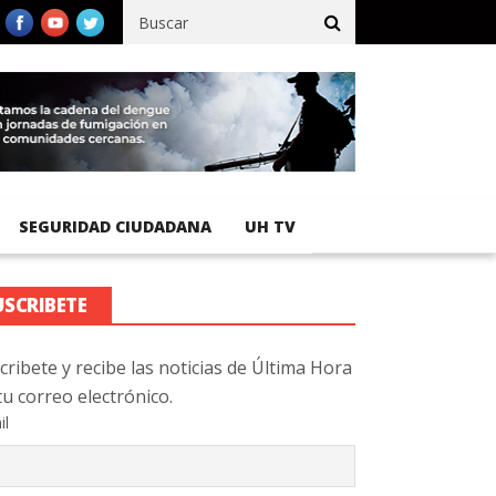
ífico registra 92 % de avance en obras de terracería
Aeropuerto
SEGURIDAD CIUDADANA
UH TV
USCRIBETE
cribete y recibe las noticias de Última Hora
tu correo electrónico.
il