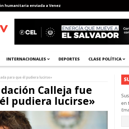
umanitaria enviada a Venezuela
Aeropuerto Internacional del Pac
INTERNACIONALES
DEPORTES
CLASE POLÍTICA
eada para que él pudiera lucirse»
S
dación Calleja fue
Sus
él pudiera lucirse»
en 
Ema