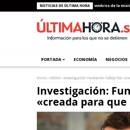
Presidente Bukele condecora a miembros de la misión h
NOTICIAS DE ÚLTIMA HORA
PORTADA
ECONOMÍA
NEGOCIOS
Home
ARENA
Investigación: Fundación Calleja fue «cr
Investigación: Fun
«creada para que 