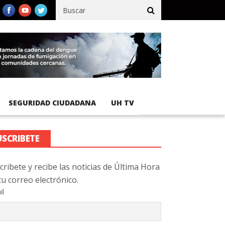
ífico registra 92 % de avance en obras de terracería
Aeropuerto 
SEGURIDAD CIUDADANA
UH TV
USCRIBETE
cribete y recibe las noticias de Última Hora
tu correo electrónico.
il