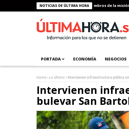
Presidente Bukele condecora a miembros de la misión hu
NOTICIAS DE ÚLTIMA HORA
PORTADA
ECONOMÍA
NEGOCIOS
Home
Lo último
Intervienen infraestructura pública e
Intervienen infra
bulevar San Barto