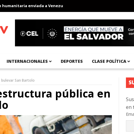
manitaria enviada a Venezuela
Aeropuerto Internacional del Pac
INTERNACIONALES
DEPORTES
CLASE POLÍTICA
n bulevar San Bartolo
S
estructura pública en
Sus
lo
en 
Ema