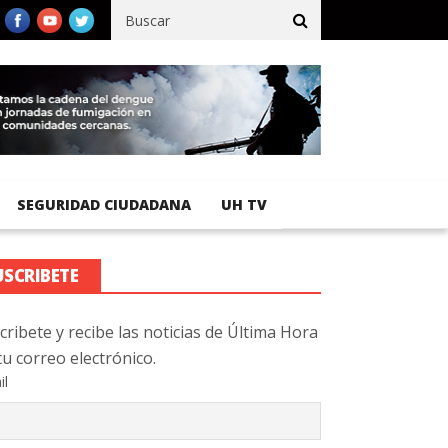
ico registra 92 % de avance en obras de terracería
Aeropuerto In
SEGURIDAD CIUDADANA
UH TV
USCRIBETE
cribete y recibe las noticias de Última Hora
tu correo electrónico.
il