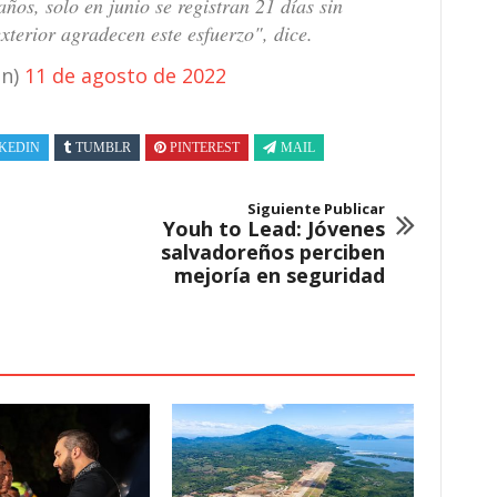
ños, solo en junio se registran 21 días sin
terior agradecen este esfuerzo", dice.
n)
11 de agosto de 2022
KEDIN
TUMBLR
PINTEREST
MAIL
Siguiente Publicar
Youh to Lead: Jóvenes
salvadoreños perciben
mejoría en seguridad