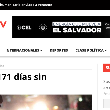
nitaria enviada a Venezuela
Aeropuerto Internacional del Pacíf
INTERNACIONALES
DEPORTES
CLASE POLÍTICA
ios
S
71 días sin
Sus
en 
Ema