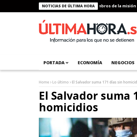
Presidente Bukele condecora a miembros de la misión huma
NOTICIAS DE ÚLTIMA HORA
PORTADA
ECONOMÍA
NEGOCIOS
Home
Lo último
El Salvador suma 171 días sin homicid
El Salvador suma 1
homicidios