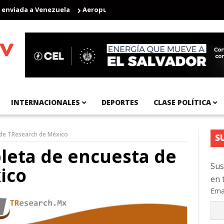
iada a Venezuela
Aeropuerto Internacional del Pacífico registra
INTERNACIONALES
DEPORTES
CLASE POLÍTICA
de TResearch de México
S
leta de encuesta de
Sus
ico
en 
Ema