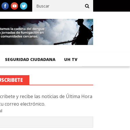
 92 % de avance en obras de terracería
Aeropuerto Internacional
SEGURIDAD CIUDADANA
UH TV
USCRIBETE
cribete y recibe las noticias de Última Hora
tu correo electrónico.
il