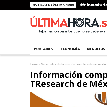
idente Bukele condecora a miembros de la misión humanitaria env
NOTICIAS DE ÚLTIMA HORA
PORTADA
ECONOMÍA
NEGOCIOS
Home
Nacionales
Información completa de encuesta 
Información comp
TResearch de Méx