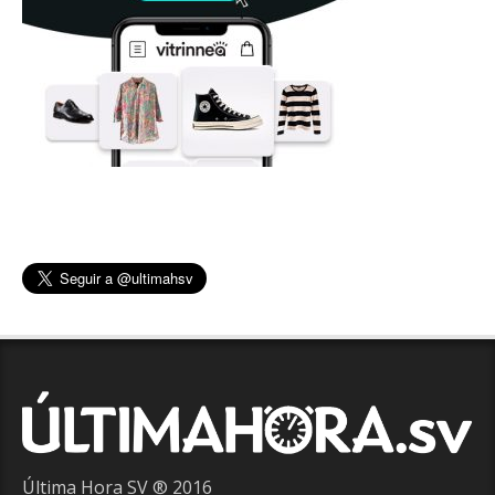
Última Hora SV ® 2016