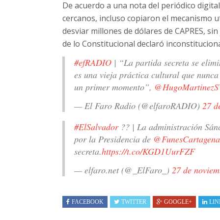
De acuerdo a una nota del periódico digita
cercanos, incluso copiaron el mecanismo u
desviar millones de dólares de CAPRES, sin 
de lo Constitucional declaró inconstituciona
#efRADIO
| “La partida secreta se elimi
es una vieja práctica cultural que nunca
un primer momento”,
@HugoMartinezS
— El Faro Radio (@elfaroRADIO)
27 d
#ElSalvador
?? | La administración Sánc
por la Presidencia de
@FunesCartagena
secreta.
https://t.co/KGD1UurFZF
— elfaro.net (@_ElFaro_)
27 de noviem
FACEBOOK
TWITTER
GOOGLE+
LIN