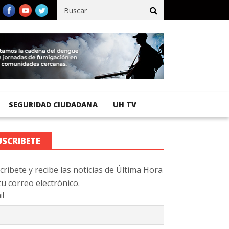
ífico registra 92 % de avance en obras de terracería
Aeropuerto 
SEGURIDAD CIUDADANA
UH TV
USCRIBETE
cribete y recibe las noticias de Última Hora
tu correo electrónico.
il