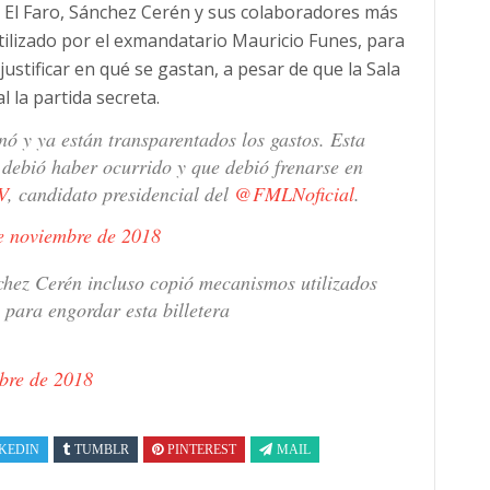
l El Faro, Sánchez Cerén y sus colaboradores más
tilizado por el exmandatario Mauricio Funes, para
justificar en qué se gastan, a pesar de que la Sala
l la partida secreta.
nó y ya están transparentados los gastos. Esta
 debió haber ocurrido y que debió frenarse en
V
, candidato presidencial del
@FMLNoficial
.
e noviembre de 2018
hez Cerén incluso copió mecanismos utilizados
para engordar esta billetera
bre de 2018
KEDIN
TUMBLR
PINTEREST
MAIL