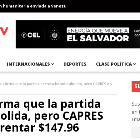
manitaria enviada a Venezuela
Aeropuerto Internacional del Pac
INTERNACIONALES
DEPORTES
CLASE POLÍTICA
 afirma que la partida secreta ha sido abolida, pero CAPRES no
S
rma que la partida
Sus
bolida, pero CAPRES
en 
Ema
rentar $147.96