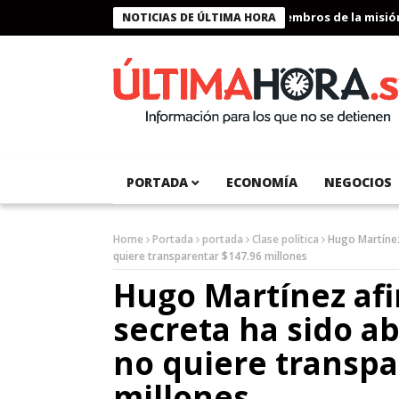
Presidente Bukele condecora a miembros de la misión hu
NOTICIAS DE ÚLTIMA HORA
PORTADA
ECONOMÍA
NEGOCIOS
Home
Portada
portada
Clase política
Hugo Martínez
quiere transparentar $147.96 millones
Hugo Martínez afi
secreta ha sido a
no quiere transpa
millones