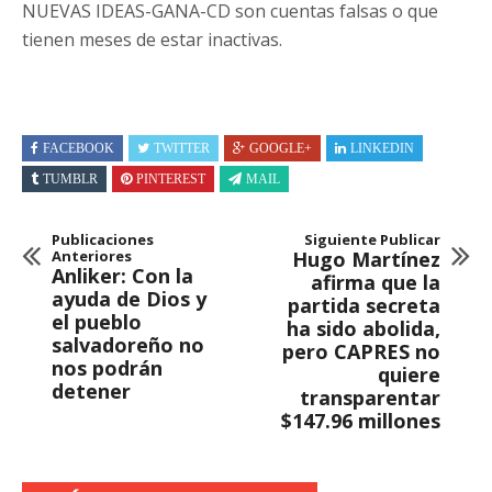
NUEVAS IDEAS-GANA-CD son cuentas falsas o que
tienen meses de estar inactivas.
FACEBOOK
TWITTER
GOOGLE+
LINKEDIN
TUMBLR
PINTEREST
MAIL
Publicaciones
Siguiente Publicar
Anteriores
Hugo Martínez
Anliker: Con la
afirma que la
ayuda de Dios y
partida secreta
el pueblo
ha sido abolida,
salvadoreño no
pero CAPRES no
nos podrán
quiere
detener
transparentar
$147.96 millones