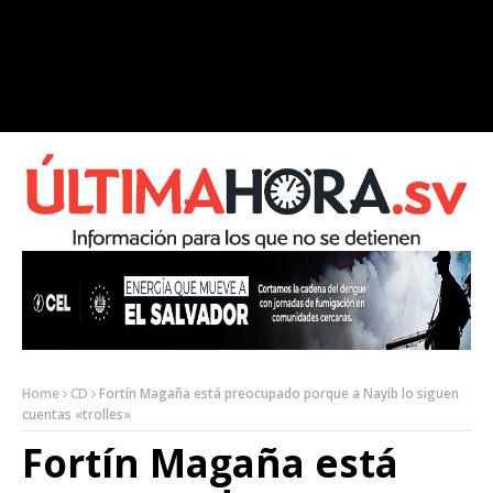
Home
CD
Fortín Magaña está preocupado porque a Nayib lo siguen
cuentas «trolles»
Fortín Magaña está