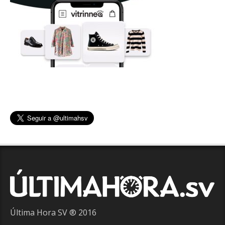
Última Hora SV ® 2016