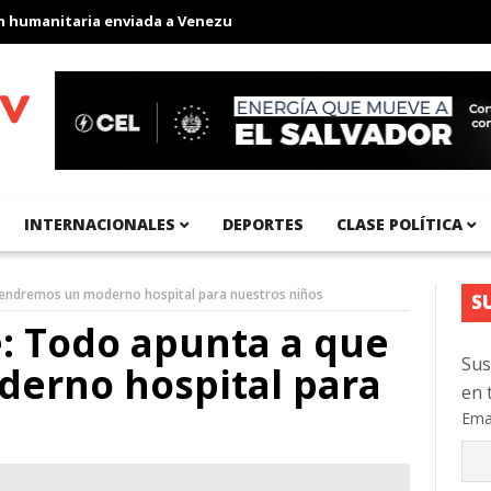
umanitaria enviada a Venezuela
Aeropuerto Internacional del Pa
INTERNACIONALES
DEPORTES
CLASE POLÍTICA
tendremos un moderno hospital para nuestros niños
S
: Todo apunta a que
Sus
erno hospital para
en 
Ema