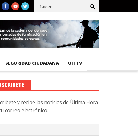
cífico registra 92 % de avance en obras de terracería
Aeropuerto
SEGURIDAD CIUDADANA
UH TV
USCRIBETE
cribete y recibe las noticias de Última Hora
tu correo electrónico.
il