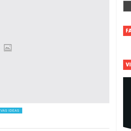
F
V
VAS IDEAS