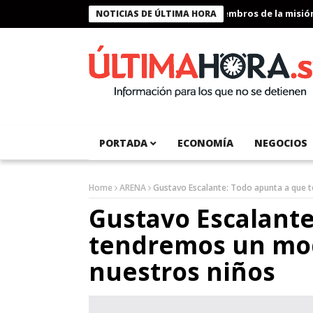
Presidente Bukele condecora a miembros de la misión h
NOTICIAS DE ÚLTIMA HORA
PORTADA
ECONOMÍA
NEGOCIOS
Home
ARENA
Gustavo Escalante: Todo apunta a que 
Gustavo Escalante
tendremos un mod
nuestros niños