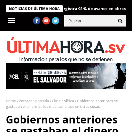
nternacional del Pacífico registra 92 % de avance en obras de terra
NOTICIAS DE ÚLTIMA HORA
Home
Portada
portada
Clase política
Gobiernos anteriores se
gastaban el dinero de los medicamentos en otras cosas
Gobiernos anteriores
se gastaban el dinero