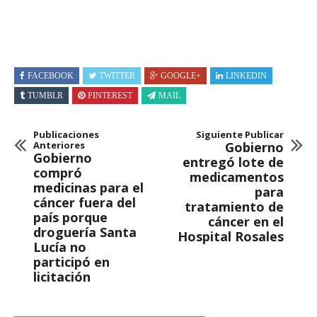
FACEBOOK
TWITTER
GOOGLE+
LINKEDIN
TUMBLR
PINTEREST
MAIL
Publicaciones
Siguiente Publicar
Anteriores
Gobierno
Gobierno
entregó lote de
compró
medicamentos
medicinas para el
para
cáncer fuera del
tratamiento de
país porque
cáncer en el
droguería Santa
Hospital Rosales
Lucía no
participó en
licitación