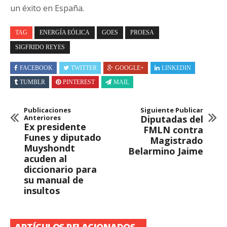
un éxito en España.
TAG
ENERGÍA EÓLICA
GOES
PROESA
SIGFRIDO REYES
FACEBOOK
TWITTER
GOOGLE+
LINKEDIN
TUMBLR
PINTEREST
MAIL
Publicaciones
Siguiente Publicar
Anteriores
Diputadas del
Ex presidente
FMLN contra
Funes y diputado
Magistrado
Muyshondt
Belarmino Jaime
acuden al
diccionario para
su manual de
insultos