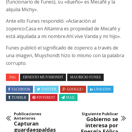
(funcionario de Funes), su «dueño» es Mecafé y la
alquila Michy».
Ante ello Funes respondió: «Aclaración al
zopenco:Casa en Altamira es propiedad de Mecafé y
está alquilada a mi nombre.Ahí vive Vanda y mi hijo».
Funes publicó el significado de zopenco a través de
una imagen, Muyshondt hizo lo mismo con la palabra
corrupto.
TAG
ERNESTO MUYSHONDT
MAURICIO FUNES
FACEBOOK
TWITTER
GOOGLE+
LINKEDIN
TUMBLR
PINTEREST
MAIL
Publicaciones
Siguiente Publicar
Anteriores
Gobierno se
Capturan
interesa por
guardaespaldas
Energía Eólica