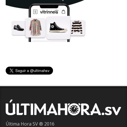
Última Hora SV ® 2016