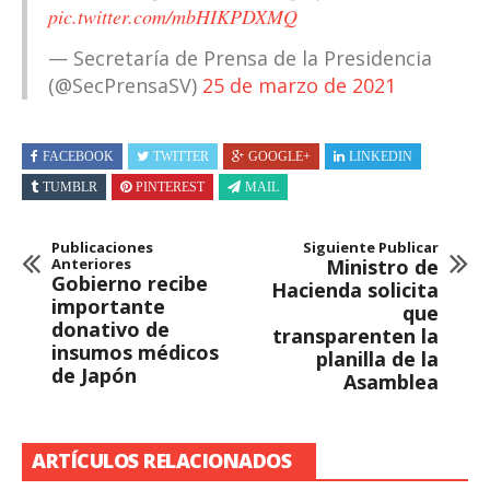
pic.twitter.com/mbHIKPDXMQ
— Secretaría de Prensa de la Presidencia
(@SecPrensaSV)
25 de marzo de 2021
FACEBOOK
TWITTER
GOOGLE+
LINKEDIN
TUMBLR
PINTEREST
MAIL
Publicaciones
Siguiente Publicar
Anteriores
Ministro de
Gobierno recibe
Hacienda solicita
importante
que
donativo de
transparenten la
insumos médicos
planilla de la
de Japón
Asamblea
ARTÍCULOS RELACIONADOS