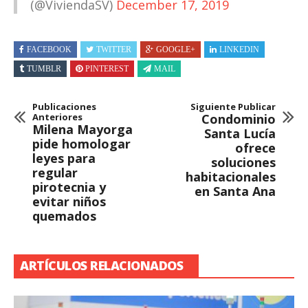
(@ViviendaSV)
December 17, 2019
FACEBOOK
TWITTER
GOOGLE+
LINKEDIN
TUMBLR
PINTEREST
MAIL
Publicaciones
Siguiente Publicar
Anteriores
Condominio
Milena Mayorga
Santa Lucía
pide homologar
ofrece
leyes para
soluciones
regular
habitacionales
pirotecnia y
en Santa Ana
evitar niños
quemados
ARTÍCULOS RELACIONADOS