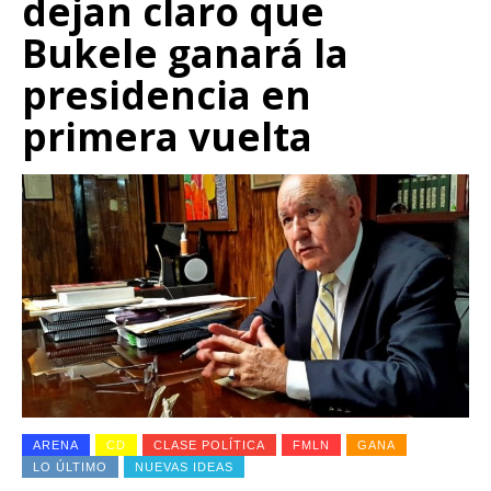
dejan claro que
Bukele ganará la
presidencia en
primera vuelta
ARENA
CD
CLASE POLÍTICA
FMLN
GANA
LO ÚLTIMO
NUEVAS IDEAS