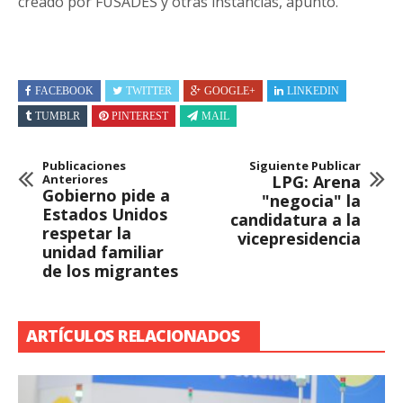
creado por FUSADES y otras instancias, apuntó.
FACEBOOK
TWITTER
GOOGLE+
LINKEDIN
TUMBLR
PINTEREST
MAIL
Publicaciones
Siguiente Publicar
Anteriores
LPG: Arena
Gobierno pide a
"negocia" la
Estados Unidos
candidatura a la
respetar la
vicepresidencia
unidad familiar
de los migrantes
ARTÍCULOS RELACIONADOS