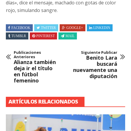
días», dice el mensaje, machado con gotas de color
rojo, simulando sangre.
FACEBOOK
TWITTER
GOOGLE+
LINKEDIN
TUMBLR
PINTEREST
MAIL
Publicaciones
Siguiente Publicar
Anteriores
Benito Lara
Alianza también
buscará
deja ir el título
nuevamente una
en fútbol
diputación
femenino
ARTÍCULOS RELACIONADOS