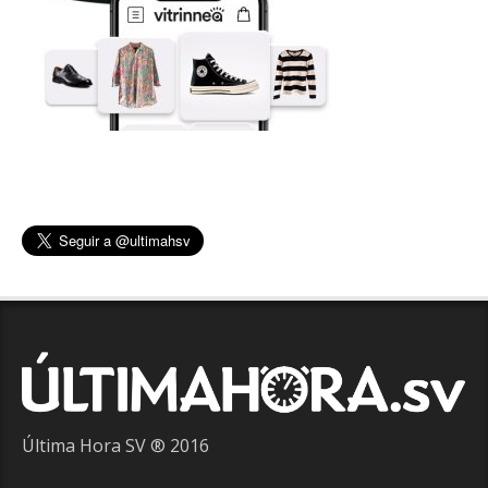
Última Hora SV ® 2016