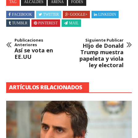
TAG
ALCALDES
ARENA
FODES
FACEBOOK
TWITTER
GOOGLE+
LINKEDIN
TUMBLR
PINTEREST
MAIL
Publicaciones
Siguiente Publicar
Anteriores
HIjo de Donald
Así se vota en
Trump muestra
EE.UU
papeleta y viola
ley electoral
ARTÍCULOS RELACIONADOS