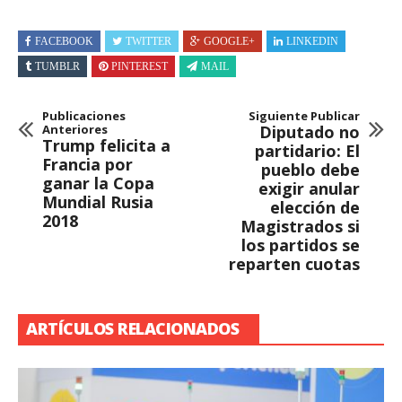
FACEBOOK
TWITTER
GOOGLE+
LINKEDIN
TUMBLR
PINTEREST
MAIL
Publicaciones
Siguiente Publicar
Anteriores
Diputado no
Trump felicita a
partidario: El
Francia por
pueblo debe
ganar la Copa
exigir anular
Mundial Rusia
elección de
2018
Magistrados si
los partidos se
reparten cuotas
ARTÍCULOS RELACIONADOS