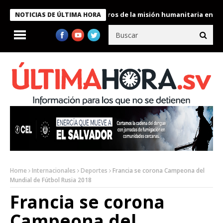
 Bukele condecora a miembros de la misión humanitaria enviada a
NOTICIAS DE ÚLTIMA HORA
Home
Internacionales
Deportes
Francia se corona Campeona del
Mundial de Fútbol Rusia 2018
Francia se corona
Campeona del