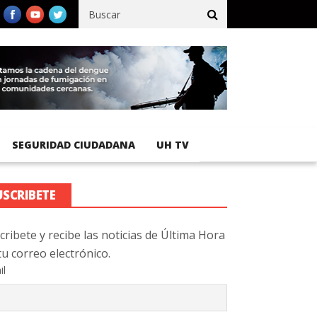
egistra 92 % de avance en obras de terracería
Aeropuerto Interna
SEGURIDAD CIUDADANA
UH TV
USCRIBETE
cribete y recibe las noticias de Última Hora
tu correo electrónico.
il