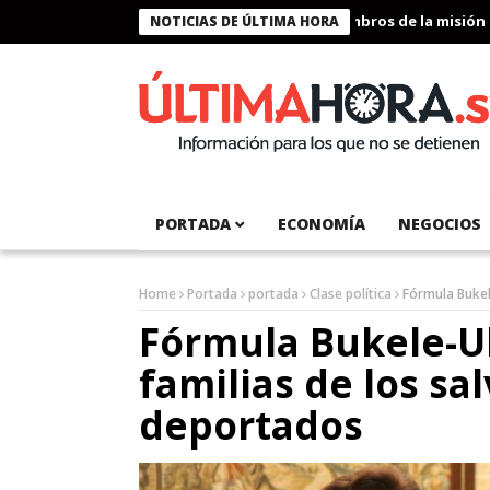
Presidente Bukele condecora a miembros de la misión humanitar
NOTICIAS DE ÚLTIMA HORA
PORTADA
ECONOMÍA
NEGOCIOS
Home
Portada
portada
Clase política
Fórmula Bukel
Fórmula Bukele-Ul
familias de los s
deportados