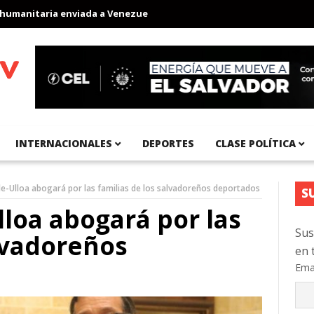
ia enviada a Venezuela
Aeropuerto Internacional del Pacífico r
INTERNACIONALES
DEPORTES
CLASE POLÍTICA
e-Ulloa abogará por las familias de los salvadoreños deportados
S
loa abogará por las
Sus
alvadoreños
en 
Ema