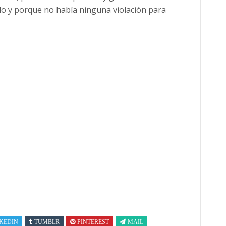
do y porque no había ninguna violación para
KEDIN
TUMBLR
PINTEREST
MAIL