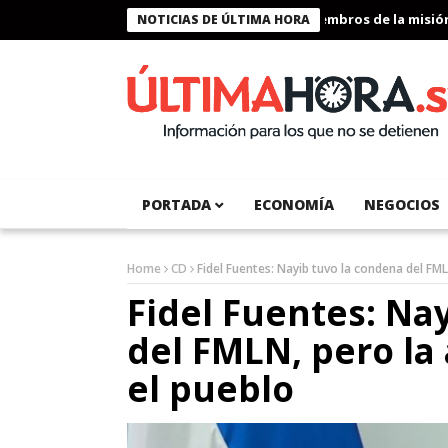
Presidente Bukele condecora a miembros de la misión hum
NOTICIAS DE ÚLTIMA HORA
PORTADA
ECONOMÍA
NEGOCIOS
Home
CD
Fidel Fuentes: Nayib tuvo la condena del FM
Fidel Fuentes: Na
del FMLN, pero la
el pueblo