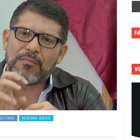
F
V
 ÚLTIMO
NUEVAS IDEAS