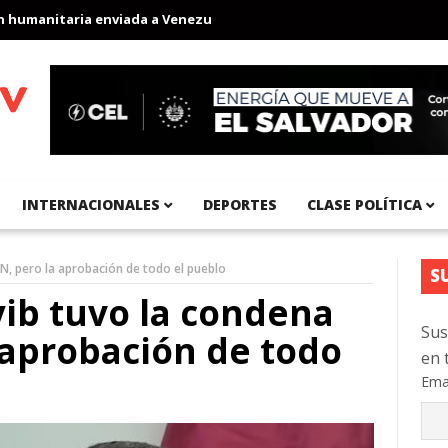
anitaria enviada a Venezuela
Aeropuerto Internacional del Pací
INTERNACIONALES
DEPORTES
CLASE POLÍTICA
LN, pero la aprobación de todo el pueblo
S
yib tuvo la condena
Sus
 aprobación de todo
en 
Ema