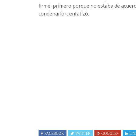
firmé, primero porque no estaba de acuer
condenarlo», enfatizó.
FACEBOOK
TWITTER
GOOGLE+
LIN