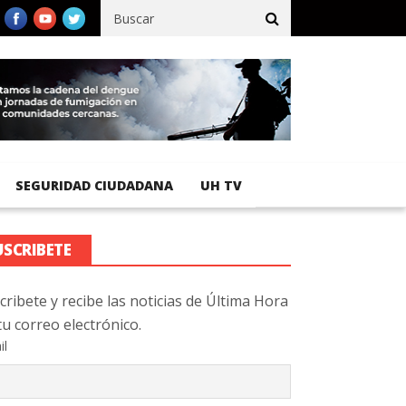
fico registra 92 % de avance en obras de terracería
Aeropuerto I
SEGURIDAD CIUDADANA
UH TV
USCRIBETE
cribete y recibe las noticias de Última Hora
tu correo electrónico.
il