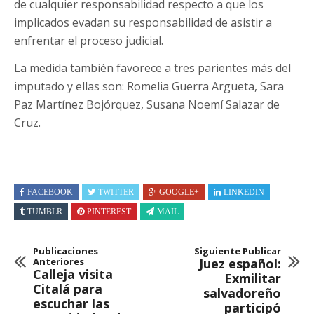
de cualquier responsabilidad respecto a que los
implicados evadan su responsabilidad de asistir a
enfrentar el proceso judicial.
La medida también favorece a tres parientes más del
imputado y ellas son: Romelia Guerra Argueta, Sara
Paz Martínez Bojórquez, Susana Noemí Salazar de
Cruz.
FACEBOOK
TWITTER
GOOGLE+
LINKEDIN
TUMBLR
PINTEREST
MAIL
Publicaciones
Siguiente Publicar
Anteriores
Juez español:
Calleja visita
Exmilitar
Citalá para
salvadoreño
escuchar las
participó