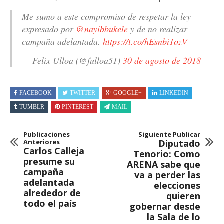
Me sumo a este compromiso de respetar la ley
expresado por
@nayibbukele
y de no realizar
campaña adelantada.
https://t.co/hEsnbi1ozV
— Felix Ulloa (@fulloa51)
30 de agosto de 2018
FACEBOOK
TWITTER
GOOGLE+
LINKEDIN
TUMBLR
PINTEREST
MAIL
Publicaciones
Siguiente Publicar
Anteriores
Diputado
Carlos Calleja
Tenorio: Como
presume su
ARENA sabe que
campaña
va a perder las
adelantada
elecciones
alrededor de
quieren
todo el país
gobernar desde
la Sala de lo