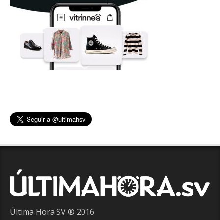
Última Hora SV ® 2016