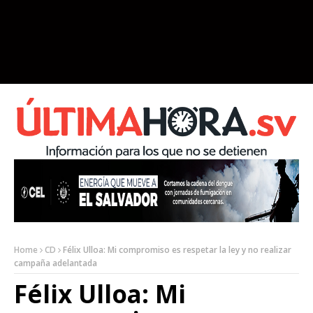
Home
CD
Félix Ulloa: Mi compromiso es respetar la ley y no realizar
campaña adelantada
Félix Ulloa: Mi