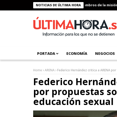
Presidente Bukele condecora a miembros de la misión hu
NOTICIAS DE ÚLTIMA HORA
PORTADA
ECONOMÍA
NEGOCIOS
Home
ARENA
Federico Hernández critica a ARENA por
Federico Hernánde
por propuestas so
educación sexual