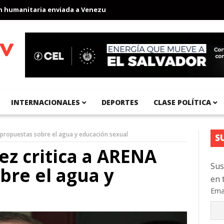
manitaria enviada a Venezuela
Aeropuerto Internacional del Pací
INTERNACIONALES
DEPORTES
CLASE POLÍTICA
 propuestas sobre el agua y educación sexual
S
z critica a ARENA
Sus
bre el agua y
en 
Ema