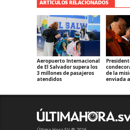
ARTÍCULOS RELACIONADOS
Aeropuerto Internacional
President
de El Salvador supera los
condecor
3 millones de pasajeros
de la mis
atendidos
enviada 
Última Hora SV ® 2016