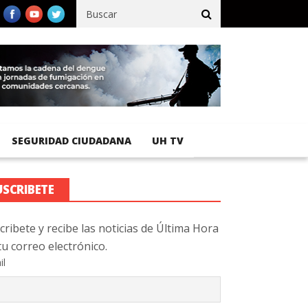
fico registra 92 % de avance en obras de terracería
Aeropuerto 
SEGURIDAD CIUDADANA
UH TV
USCRIBETE
cribete y recibe las noticias de Última Hora
tu correo electrónico.
il