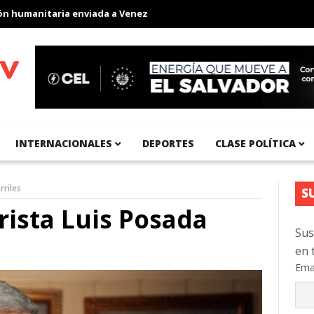
manitaria enviada a Venezuela
Aeropuerto Internacional del Pac
INTERNACIONALES
DEPORTES
CLASE POLÍTICA
rriles
S
trista Luis Posada
Sus
en 
Ema