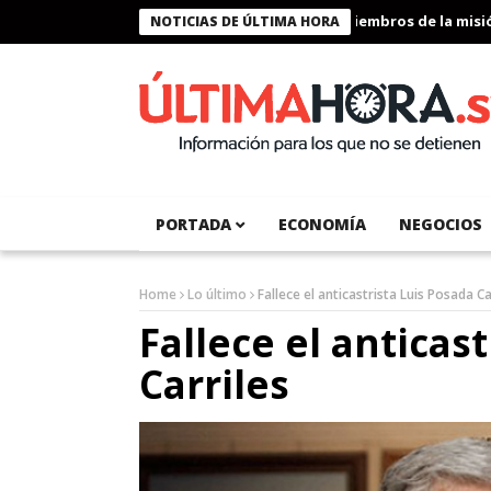
Presidente Bukele condecora a miembros de la misión hu
NOTICIAS DE ÚLTIMA HORA
PORTADA
ECONOMÍA
NEGOCIOS
Home
Lo último
Fallece el anticastrista Luis Posada Ca
Fallece el anticas
Carriles