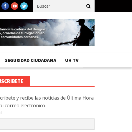
ífico registra 92 % de avance en obras de terracería
Aeropuerto
SEGURIDAD CIUDADANA
UH TV
USCRIBETE
cribete y recibe las noticias de Última Hora
tu correo electrónico.
il