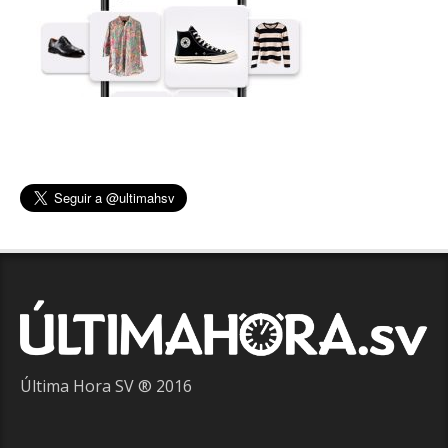
Última Hora SV ® 2016