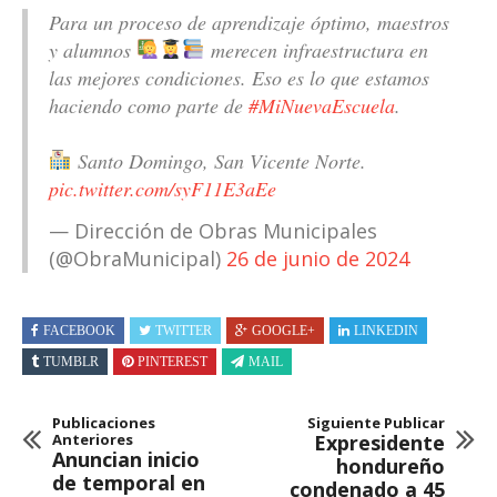
Para un proceso de aprendizaje óptimo, maestros
y alumnos
merecen infraestructura en
las mejores condiciones. Eso es lo que estamos
haciendo como parte de
#MiNuevaEscuela
.
Santo Domingo, San Vicente Norte.
pic.twitter.com/syF11E3aEe
— Dirección de Obras Municipales
(@ObraMunicipal)
26 de junio de 2024
FACEBOOK
TWITTER
GOOGLE+
LINKEDIN
TUMBLR
PINTEREST
MAIL
Publicaciones
Siguiente Publicar
Anteriores
Expresidente
Anuncian inicio
hondureño
de temporal en
condenado a 45