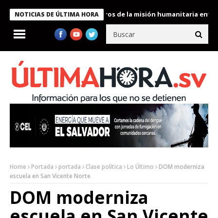
 Bukele condecora a miembros de la misión humanitaria enviada a
NOTICIAS DE ÚLTIMA HORA
Home
Portada
portada
Clase política
Lo Último
DOM moderniza
escuela en San Vicente Norte
DOM moderniza
escuela en San Vicente