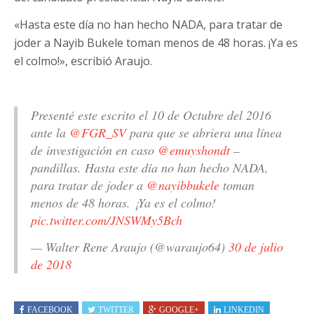
«Hasta este día no han hecho NADA, para tratar de
joder a ⁦Nayib Bukele toman menos de 48 horas. ¡Ya es
el colmo!», escribió Araujo.
Presenté este escrito el 10 de Octubre del 2016
ante la ⁦
@FGR_SV
⁩ para que se abriera una línea
de investigación en caso ⁦
@emuyshondt
⁩ –
pandillas. Hasta este día no han hecho NADA,
para tratar de joder a ⁦
@nayibbukele
⁩ toman
menos de 48 horas. ¡Ya es el colmo!
pic.twitter.com/JNSWMy5Bch
— Walter Rene Araujo (@waraujo64)
30 de julio
de 2018
FACEBOOK
TWITTER
GOOGLE+
LINKEDIN