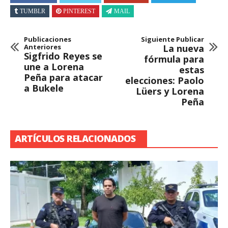
TUMBLR
PINTEREST
MAIL
Publicaciones
Siguiente Publicar
Anteriores
La nueva
Sigfrido Reyes se
fórmula para
une a Lorena
estas
Peña para atacar
elecciones: Paolo
a Bukele
Lüers y Lorena
Peña
ARTÍCULOS RELACIONADOS