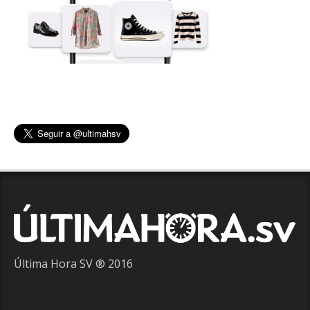
Última Hora SV ® 2016