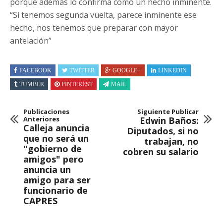
porque además lo confirma como un hecho inminente.
“Si tenemos segunda vuelta, parece inminente ese
hecho, nos tenemos que preparar con mayor
antelación”
FACEBOOK
TWITTER
GOOGLE+
LINKEDIN
TUMBLR
PINTEREST
MAIL
Publicaciones
Siguiente Publicar
Anteriores
Edwin Baños:
Calleja anuncia
Diputados, si no
que no será un
trabajan, no
"gobierno de
cobren su salario
amigos" pero
anuncia un
amigo para ser
funcionario de
CAPRES