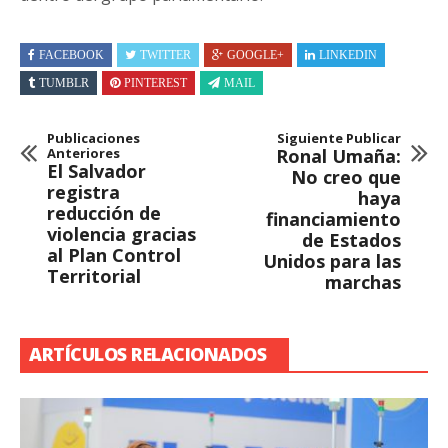
FACEBOOK
TWITTER
GOOGLE+
LINKEDIN
TUMBLR
PINTEREST
MAIL
Publicaciones
Siguiente Publicar
Anteriores
Ronal Umaña:
El Salvador
No creo que
registra
haya
reducción de
financiamiento
violencia gracias
de Estados
al Plan Control
Unidos para las
Territorial
marchas
ARTÍCULOS RELACIONADOS