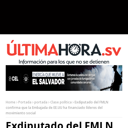
Home
Portada
portada
Clase política
Exdiputado del FMLN
confirma que la Embajada de EE.UU ha financiado líderes del
movimiento social
Exdiputado del FMLN