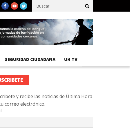
ífico registra 92 % de avance en obras de terracería
Aeropuerto 
SEGURIDAD CIUDADANA
UH TV
USCRIBETE
cribete y recibe las noticias de Última Hora
tu correo electrónico.
il