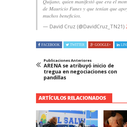
Quijano, quien manifestó que era el mom
de Mauricio Funes y que tenían que apo
muchos beneficios.
— David Cruz (@DavidCruz_TN21)
FACEBOOK
TWITTER
GOOGLE+
LIN
Publicaciones Anteriores
ARENA se atribuyó inicio de
tregua en negociaciones con
pandillas
ARTÍCULOS RELACIONADOS