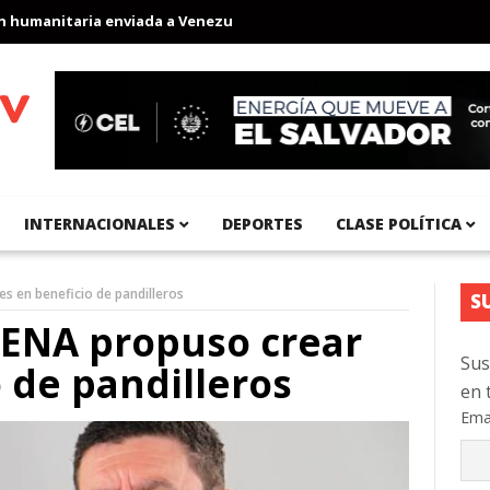
manitaria enviada a Venezuela
Aeropuerto Internacional del Pac
INTERNACIONALES
DEPORTES
CLASE POLÍTICA
s en beneficio de pandilleros
S
RENA propuso crear
Sus
 de pandilleros
en 
Ema