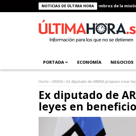
Presidente Bukele condecora a miembros de la misión hu
NOTICIAS DE ÚLTIMA HORA
PORTADA
ECONOMÍA
NEGOCIOS
Home
ARENA
Ex diputado de ARENA propuso crear leye
Ex diputado de A
leyes en beneficio