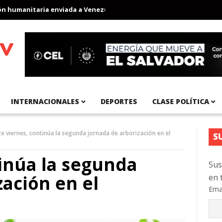
umanitaria enviada a Venezuela
Aeropuerto Internacional del Pa
INTERNACIONALES
DEPORTES
CLASE POLÍTICA
te viernes, continúa la segunda jornada de arborización en el
S
tinúa la segunda
Sus
zación en el
en 
Ema