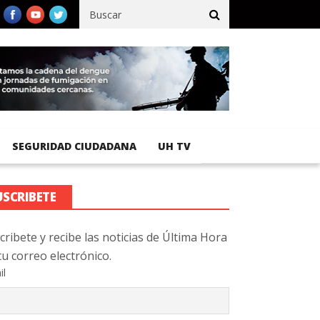
cífico registra 92 % de avance en obras de terracería
Aeropuerto
SEGURIDAD CIUDADANA
UH TV
USCRIBETE
cribete y recibe las noticias de Última Hora
tu correo electrónico.
il