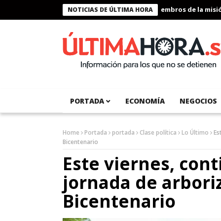
Presidente Bukele condecora a miembros de la misión h
NOTICIAS DE ÚLTIMA HORA
PORTADA
ECONOMÍA
NEGOCIOS
Home
Portada
portada
Clase política
Lo Último
Es
Bicentenario
Este viernes, con
jornada de arbori
Bicentenario