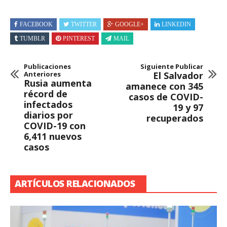
FACEBOOK
TWITTER
GOOGLE+
LINKEDIN
TUMBLR
PINTEREST
MAIL
Publicaciones
Siguiente Publicar
Anteriores
El Salvador
Rusia aumenta
amanece con 345
récord de
casos de COVID-
infectados
19 y 97
diarios por
recuperados
COVID-19 con
6,411 nuevos
casos
ARTÍCULOS RELACIONADOS