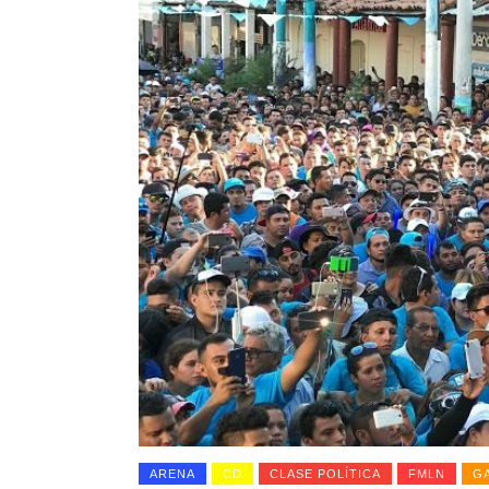
ARENA
CD
CLASE POLÍTICA
FMLN
G