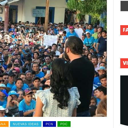
F
V
ANA
NUEVAS IDEAS
PCN
PDC