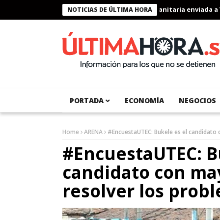
ele condecora a miembros de la misión humanitaria enviada a Ven
NOTICIAS DE ÚLTIMA HORA
PORTADA
ECONOMÍA
NEGOCIOS
Home
ARENA
#EncuestaUTEC: Bukele es el candidato 
#EncuestaUTEC: Bu
candidato con ma
resolver los prob