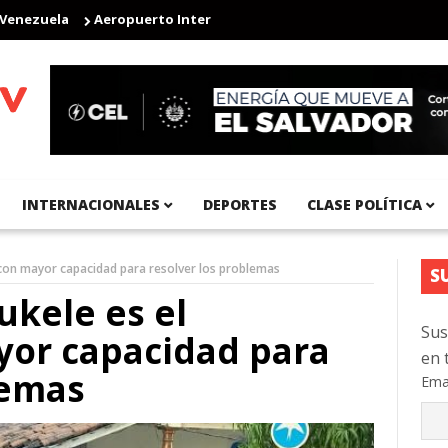
ezuela
Aeropuerto Internacional del Pacífico registra 92 % de av
INTERNACIONALES
DEPORTES
CLASE POLÍTICA
con mayor capacidad para resolver los problemas
S
kele es el
Sus
yor capacidad para
en 
lemas
Ema