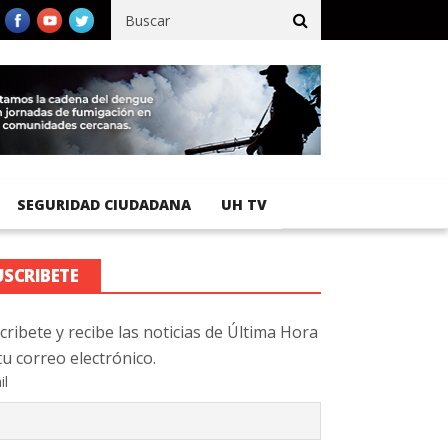
ance en obras de terracería
Aeropuerto Internacional de El Salv
SEGURIDAD CIUDADANA
UH TV
USCRIBETE
cribete y recibe las noticias de Última Hora
tu correo electrónico.
il