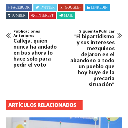
FACEBOOK
TWITTER
GOOGLE+
LINKEDIN
TUMBLR
PINTEREST
MAIL
Publicaciones
Siguiente Publicar
Anteriores
"El bipartidismo
Calleja, quien
y sus intereses
nunca ha andado
mezquinos
en bus ahora lo
dejaron en el
hace solo para
abandono a todo
pedir el voto
un pueblo que
hoy huye de la
precaria
situación"
ARTÍCULOS RELACIONADOS