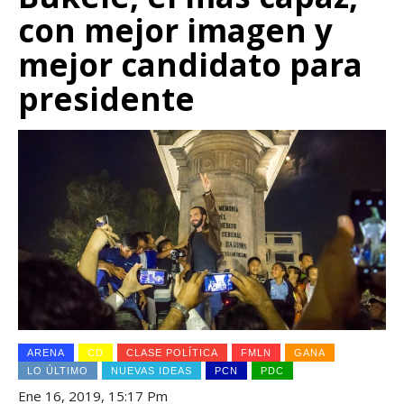
con mejor imagen y
mejor candidato para
presidente
ARENA
CD
CLASE POLÍTICA
FMLN
GANA
LO ÚLTIMO
NUEVAS IDEAS
PCN
PDC
Ene 16, 2019, 15:17 Pm