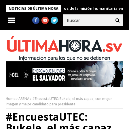
Bukele condecora a miembros de la misión humanitaria enviada a 
NOTICIAS DE ÚLTIMA HORA
Home
ARENA
#EncuestaUTEC: Bukele, el más capaz, con mejor
imagen y mejor candidato para presidente
#EncuestaUTEC:
Bukele, el más capaz,