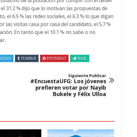
usiasmo de la población por cumplir con el deber
, el 31.2 % dijo que lo motivan las propuestas de
o, el 6.5 % las redes sociales, el 6.3 % lo que digan
r las visitas casa por casa del candidato, el 5.7 %
ción. En tanto que el 10.1 % no sabe o no
ar.
KEDIN
TUMBLR
PINTEREST
MAIL
Siguiente Publicar
#EncuestaUFG: Los jóvenes
prefieren votar por Nayib
Bukele y Félix Ulloa