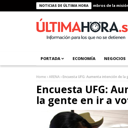
Presidente Bukele condecora a miembros de la misión hum
NOTICIAS DE ÚLTIMA HORA
PORTADA
ECONOMÍA
NEGOCIOS
Home
ARENA
Encuesta UFG: Aumenta intención de la ge
Encuesta UFG: Au
la gente en ir a vo