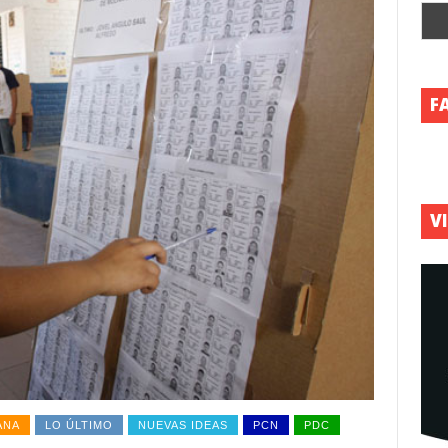
F
V
ANA
LO ÚLTIMO
NUEVAS IDEAS
PCN
PDC