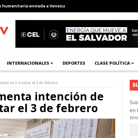
anitaria enviada a Venezuela
Aeropuerto Internacional del Pací
INTERNACIONALES
DEPORTES
CLASE POLÍTICA
nte en ir a votar el 3 de febrero
S
menta intención de
Sus
tar el 3 de febrero
en 
Ema