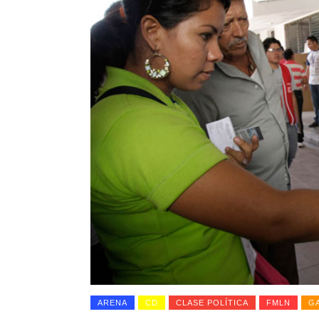
ARENA
CD
CLASE POLÍTICA
FMLN
G