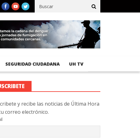
fico registra 92 % de avance en obras de terracería
Aeropuerto I
SEGURIDAD CIUDADANA
UH TV
USCRIBETE
cribete y recibe las noticias de Última Hora
tu correo electrónico.
il