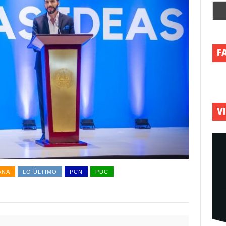
F
V
ANA
LO ÚLTIMO
PCN
PDC