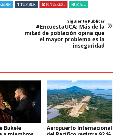
KEDIN
TUMBLR
PINTEREST
MAIL
Siguiente Publicar
#EncuestaUCA: Más de la
mitad de población opina que
el mayor problema es la
inseguridad
e Bukele
Aeropuerto Internacional
a a miembros
del Pacífico registra 92 %