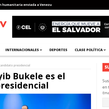
manitaria enviada a Venezuela
Aeropuerto Internacional del Pac
INTERNACIONALES
DEPORTES
CLASE POLÍTICA
candidato presidencial
S
ib Bukele es el
Sus
residencial
en 
Ema