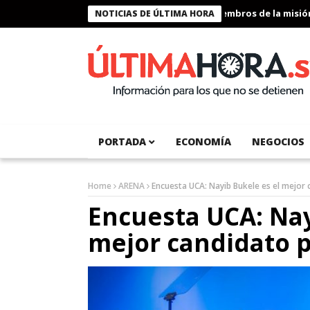
Presidente Bukele condecora a miembros de la misión hu
NOTICIAS DE ÚLTIMA HORA
PORTADA
ECONOMÍA
NEGOCIOS
Home
ARENA
Encuesta UCA: Nayib Bukele es el mejor 
Encuesta UCA: Nay
mejor candidato p