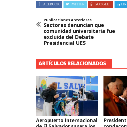
FACEBOOK
TWITTER
GOOGLE+
LIN
Publicaciones Anteriores
Sectores denuncian que
comunidad universitaria fue
excluida del Debate
Presidencial UES
ARTÍCULOS RELACIONADOS
Aeropuerto Internacional
President
de El Salvador supera los
condecor