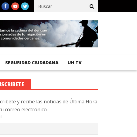
ífico registra 92 % de avance en obras de terracería
Aeropuerto
SEGURIDAD CIUDADANA
UH TV
USCRIBETE
cribete y recibe las noticias de Última Hora
tu correo electrónico.
il