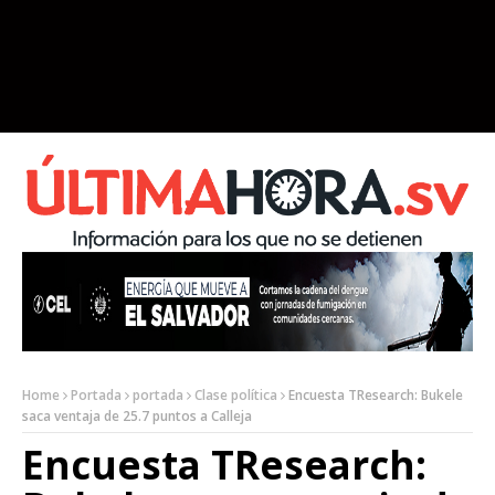
Home
Portada
portada
Clase política
Encuesta TResearch: Bukele
saca ventaja de 25.7 puntos a Calleja
Encuesta TResearch: