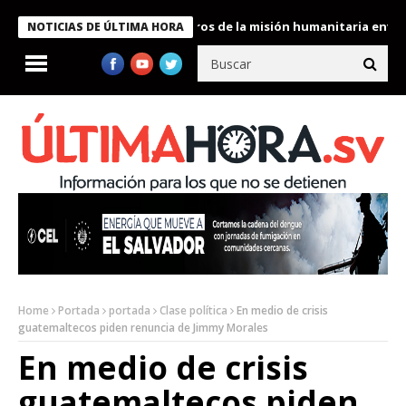
 Bukele condecora a miembros de la misión humanitaria enviada a
NOTICIAS DE ÚLTIMA HORA
Home
Portada
portada
Clase política
En medio de crisis
guatemaltecos piden renuncia de Jimmy Morales
En medio de crisis
guatemaltecos piden