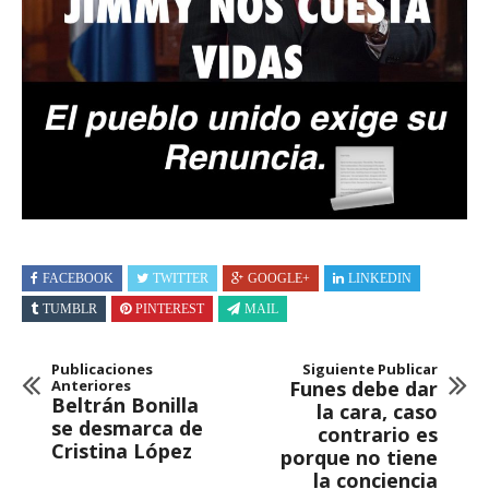
FACEBOOK
TWITTER
GOOGLE+
LINKEDIN
TUMBLR
PINTEREST
MAIL
Publicaciones
Siguiente Publicar
Anteriores
Funes debe dar
Beltrán Bonilla
la cara, caso
se desmarca de
contrario es
Cristina López
porque no tiene
la conciencia