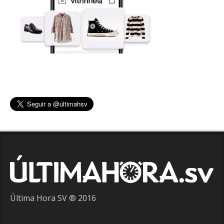
Última Hora SV ® 2016