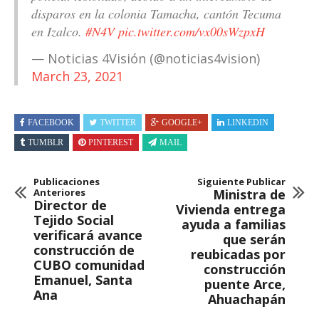
disparos en la colonia Tamacha, cantón Tecuma
en Izalco.
#N4V
pic.twitter.com/vx00sWzpxH
— Noticias 4Visión (@noticias4vision)
March 23, 2021
FACEBOOK
TWITTER
GOOGLE+
LINKEDIN
TUMBLR
PINTEREST
MAIL
Publicaciones
Siguiente Publicar
Anteriores
Ministra de
Director de
Vivienda entrega
Tejido Social
ayuda a familias
verificará avance
que serán
construcción de
reubicadas por
CUBO comunidad
construcción
Emanuel, Santa
puente Arce,
Ana
Ahuachapán