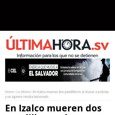
Home
Lo último
En Izalco mueren dos pandilleros al atacar a policías
y un agente resulta lesionado
En Izalco mueren dos