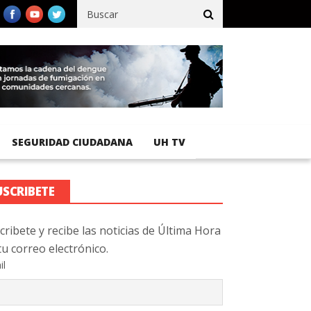
fico registra 92 % de avance en obras de terracería
Aeropuerto I
SEGURIDAD CIUDADANA
UH TV
USCRIBETE
cribete y recibe las noticias de Última Hora
tu correo electrónico.
il