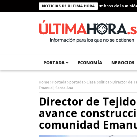
Presidente Bukele condecora a miembros de la misión hum
NOTICIAS DE ÚLTIMA HORA
PORTADA
ECONOMÍA
NEGOCIOS
Home
Portada
portada
Clase política
Director de T
Emanuel, Santa Ana
Director de Tejido 
avance construcc
comunidad Emanu