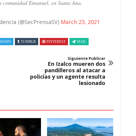
a comunidad Emanuel, en Santa Ana.
sidencia (@SecPrensaSV)
March 23, 2021
KEDIN
TUMBLR
PINTEREST
MAIL
Siguiente Publicar
En Izalco mueren dos
pandilleros al atacar a
policías y un agente resulta
lesionado