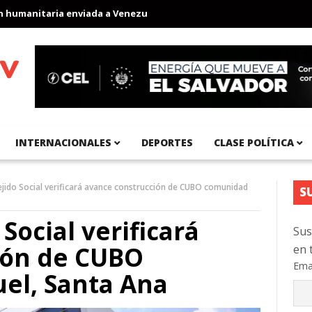
anitaria enviada a Venezuela
Aeropuerto Internacional del Pací
INTERNACIONALES
DEPORTES
CLASE POLÍTICA
ejido Social verificará avance construcción de CUBO comunidad
S
Social verificará
Sus
ión de CUBO
en 
Ema
el, Santa Ana